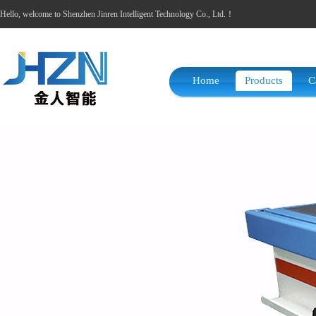
Hello, welcome to Shenzhen Jinren Intelligent Technology Co., Ltd.！
Home
Products
C