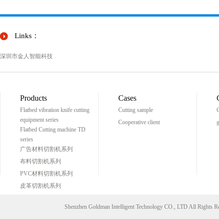
Links：
深圳市金人智能科技
Products
Cases
Flatbed vibration knife cutting
Cutting sample
C
equipment series
Cooperative client
g
Flatbed Cutting machine TD
series
广告材料切割机系列
布料切割机系列
PVC材料切割机系列
皮革切割机系列
Shenzhen Goldman Intelligent Technology CO., LTD All Right