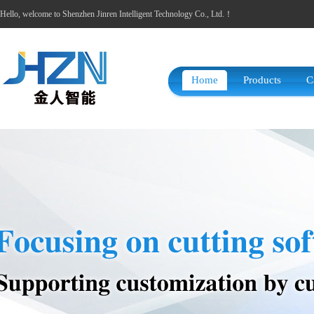
Hello, welcome to Shenzhen Jinren Intelligent Technology Co., Ltd.！
Home
Products
C