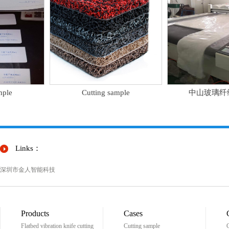
le
Cutting sample
中山玻璃纤维
Links：
深圳市金人智能科技
Products
Cases
Flatbed vibration knife cutting
Cutting sample
C