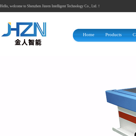
Hello, welcome to Shenzhen Jinren Intelligent Technology Co., Ltd.！
Home
Products
C