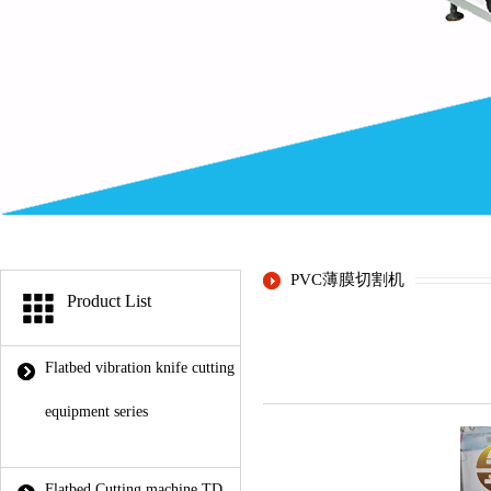
PVC薄膜切割机
Product List
Flatbed vibration knife cutting
equipment series
Flatbed Cutting machine TD