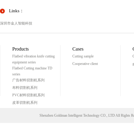
Links：
深圳市金人智能科技
Products
Cases
Flatbed vibration knife cutting
Cutting sample
C
equipment series
Cooperative client
g
Flatbed Cutting machine TD
series
广告材料切割机系列
布料切割机系列
PVC材料切割机系列
皮革切割机系列
Shenzhen Goldman Intelligent Technology CO., LTD All Right