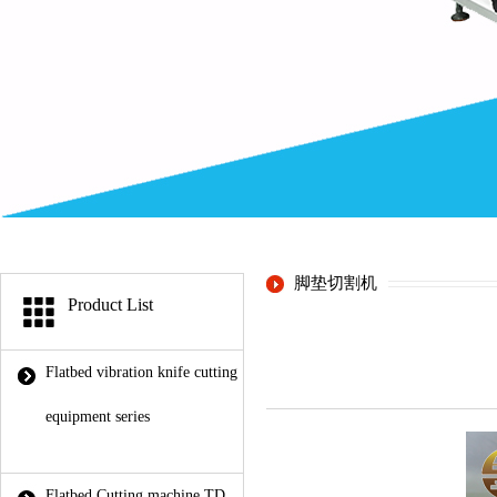
脚垫切割机
Product List
Flatbed vibration knife cutting
equipment series
Flatbed Cutting machine TD