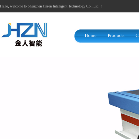
Hello, welcome to Shenzhen Jinren Intelligent Technology Co., Ltd.！
Home
Products
C