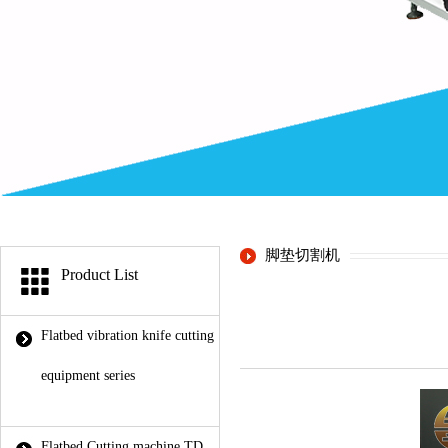
脚垫切割机
Product List
Flatbed vibration knife cutting
equipment series
Flatbed Cutting machine TD