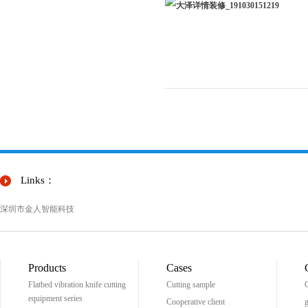
Links：
深圳市金人智能科技
Products
Cases
Flatbed vibration knife cutting
Cutting sample
C
equipment series
Cooperative client
g