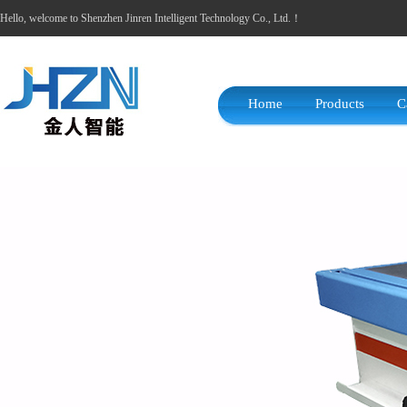
Hello, welcome to Shenzhen Jinren Intelligent Technology Co., Ltd.！
Home
Products
C