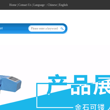
Home
|
Cotnact Us
| Language：
Chinese
|
English
ut