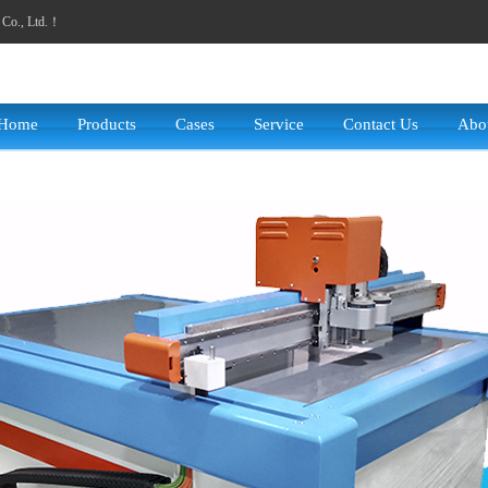
y Co., Ltd.！
Home
Products
Cases
Service
Contact Us
Abo