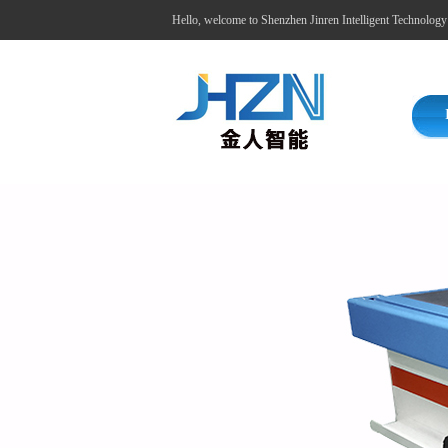
Hello, welcome to Shenzhen Jinren Intelligent Technolog