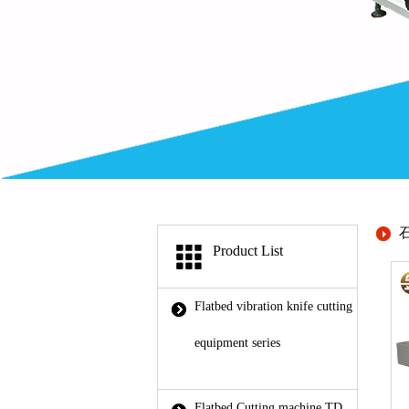
Product List
Flatbed vibration knife cutting
equipment series
Flatbed Cutting machine TD