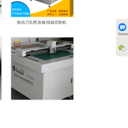
振动刀瓦楞|灰板|纸箱切割机
Servic