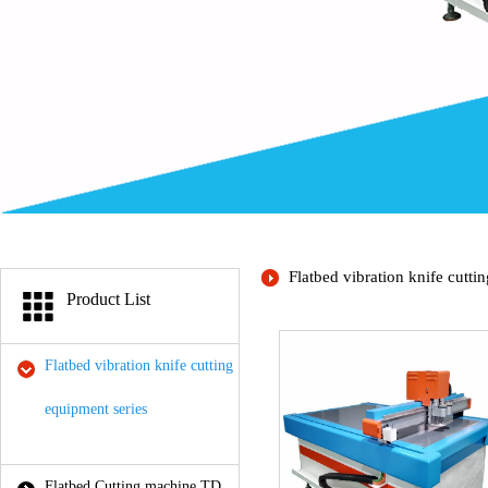
Flatbed vibration knife cutti
Product List
Flatbed vibration knife cutting
equipment series
Flatbed Cutting machine TD