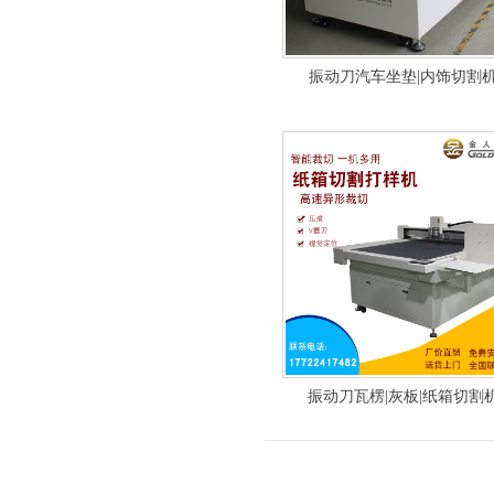
振动刀汽车坐垫|内饰切割
振动刀瓦楞|灰板|纸箱切割