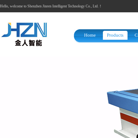
Hello, welcome to Shenzhen Jinren Intelligent Technology Co., Ltd.！
Home
Products
C