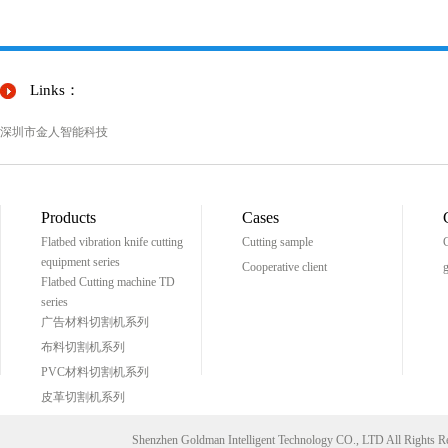
Links：
深圳市金人智能科技
Products
Cases
Flatbed vibration knife cutting
Cutting sample
C
equipment series
Cooperative client
g
Flatbed Cutting machine TD
series
广告材料切割机系列
布料切割机系列
PVC材料切割机系列
皮革切割机系列
Shenzhen Goldman Intelligent Technology CO., LTD All Right