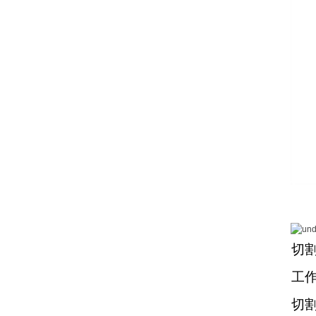
切
工
切