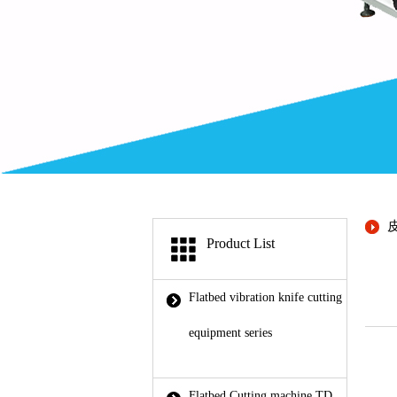
Product List
Flatbed vibration knife cutting
equipment series
Flatbed Cutting machine TD