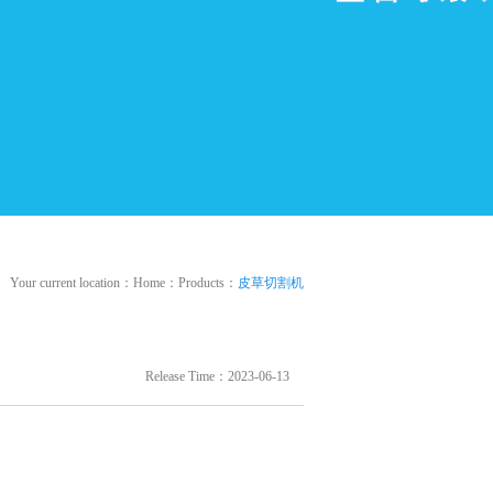
Your current location：
Home
：
Products
：
皮草切割机
Release Time：2023-06-13