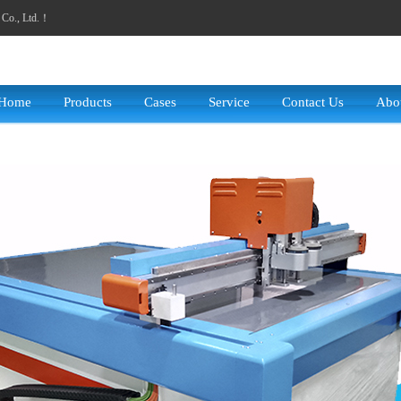
y Co., Ltd.！
Home
Products
Cases
Service
Contact Us
Abo