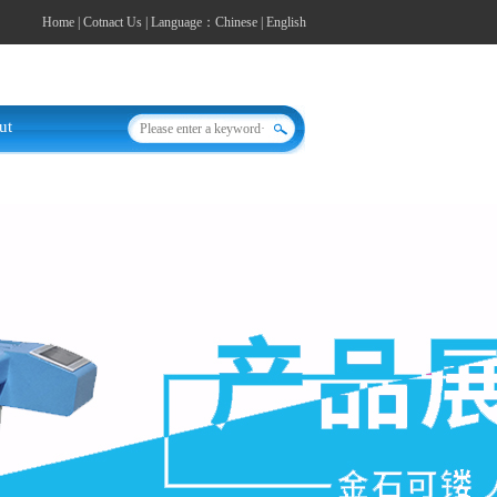
Home
|
Cotnact Us
| Language：
Chinese
|
English
ut