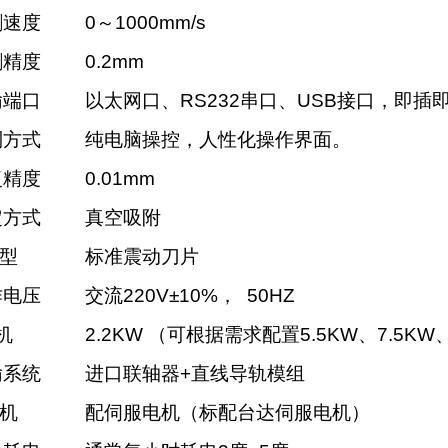
割速度
0～1000mm/s
割精度
0.2mm
输端口
以太网口、RS232串口、USB接口，即插
制方式
纯电脑操控，人性化操作界面。
复精度
0.01mm
定方式
真空吸附
 型
标准震动刀片
作电压
交流220V±10%， 50HZ
机
2.2KW （可根据需求配置5.5KW、7.5K
输系统
进口联轴器+直线导轨模组
 机
配伺服电机（标配台达伺服电机）