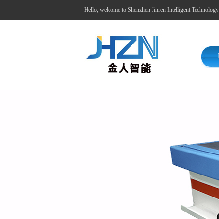
Hello, welcome to Shenzhen Jinren Intelligent Technolog