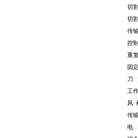
切
切
传
控
重
固
刀
工
风 
传
电