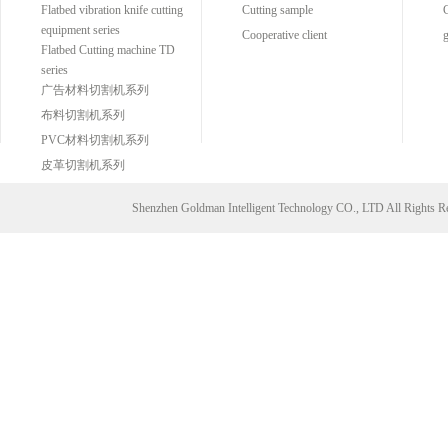
Flatbed vibration knife cutting
Cutting sample
C
equipment series
Cooperative client
g
Flatbed Cutting machine TD
series
广告材料切割机系列
布料切割机系列
PVC材料切割机系列
皮革切割机系列
Shenzhen Goldman Intelligent Technology CO., LTD All Right