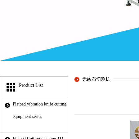
无纺布切割机
Product List
Flatbed vibration knife cutting
equipment series
Flatbed Cutting machine TD