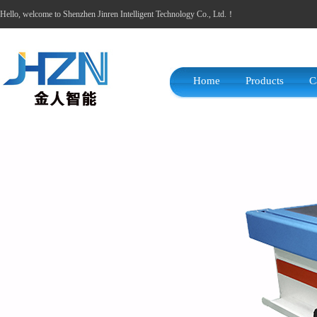
Hello, welcome to Shenzhen Jinren Intelligent Technology Co., Ltd.！
Home
Products
C