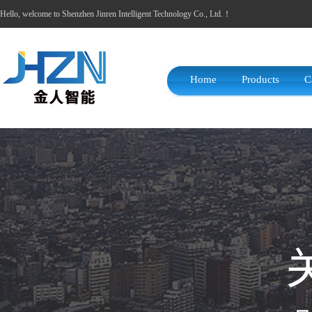
Hello, welcome to Shenzhen Jinren Intelligent Technology Co., Ltd.！
Home
Products
C