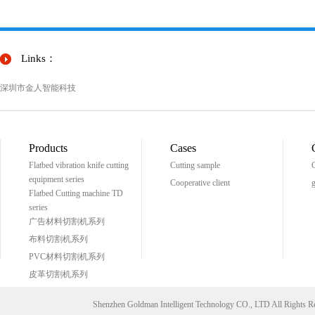
Links：
深圳市金人智能科技
Products
Cases
Flatbed vibration knife cutting
Cutting sample
C
equipment series
Cooperative client
g
Flatbed Cutting machine TD
series
广告材料切割机系列
布料切割机系列
PVC材料切割机系列
皮革切割机系列
Shenzhen Goldman Intelligent Technology CO., LTD All Right