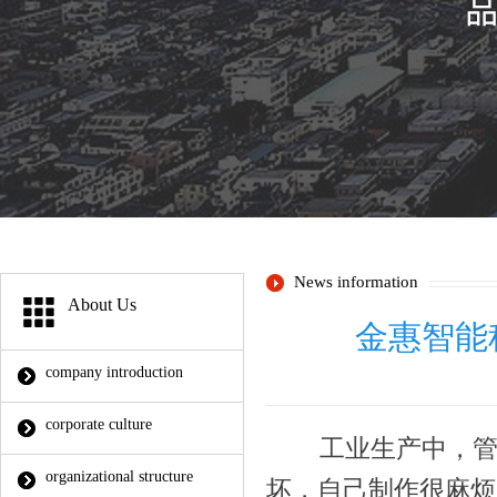
News information
About Us
金惠智能
company introduction
corporate culture
工业生产中，管道
organizational structure
坏，自己制作很麻烦