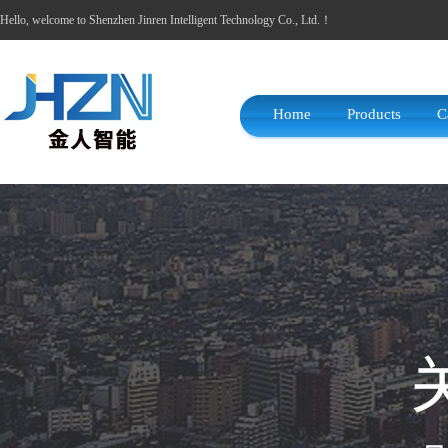
Hello, welcome to Shenzhen Jinren Intelligent Technology Co., Ltd.！
Home
Products
C