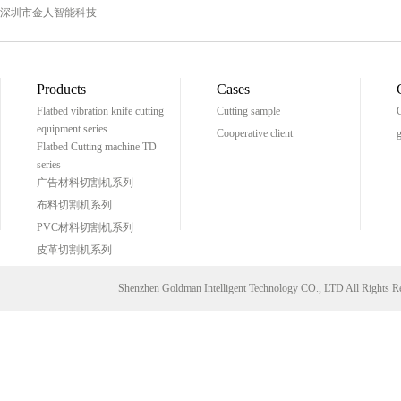
深圳市金人智能科技
Products
Cases
Flatbed vibration knife cutting
Cutting sample
C
equipment series
Cooperative client
g
Flatbed Cutting machine TD
series
广告材料切割机系列
布料切割机系列
PVC材料切割机系列
皮革切割机系列
Shenzhen Goldman Intelligent Technology CO., LTD All Right