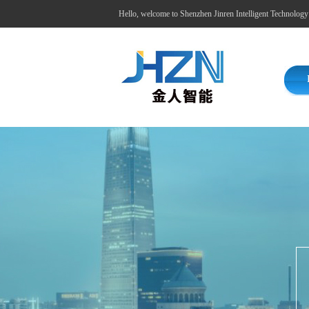
Hello, welcome to Shenzhen Jinren Intelligent Technolog