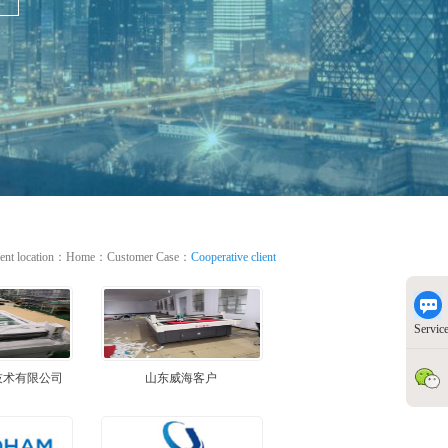
ent location：
Home
：
Customer Case
：
Cooperative client
Servic
技术有限公司
山东威海客户