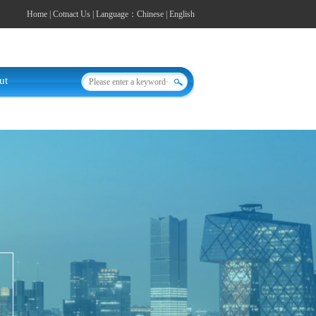
Home
|
Cotnact Us
| Language：
Chinese
|
English
ut