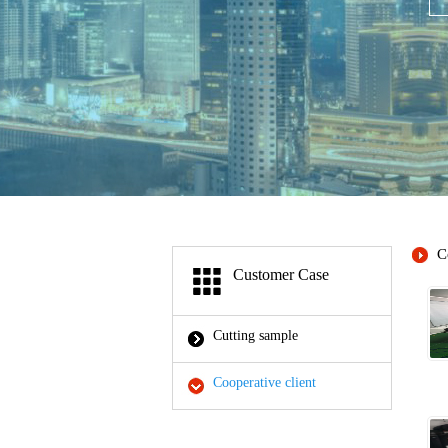
C
Customer Case
Cutting sample
Cooperative client