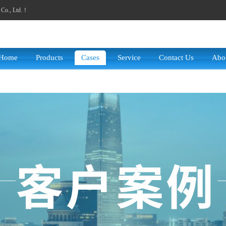
y Co., Ltd.！
Home
Products
Cases
Service
Contact Us
Abo