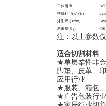
工作电压
AC3
整机耗电(KWH)
≤2
外形尺寸(mm)
349
总重量(Kg)
650
注：以上参数
适合切割材料
★单层柔性非
脚垫、皮革、
应用行业
★服装、箱包
★广告包装行
★家居行业切