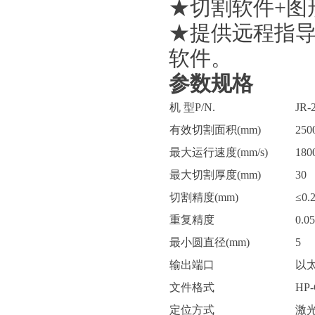
★切割软件+图
★提供远程指
软件。
参数规格
机 型P/N.
JR-
有效切割面积(mm)
250
最大运行速度(mm/s)
180
最大切割厚度(mm)
30
切割精度(mm)
≤0.
重复精度
0.05
最小圆直径(mm)
5
输出端口
以
文件格式
HP
定位方式
激